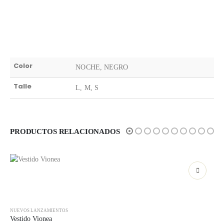
Color
NOCHE, NEGRO
Talle
L, M, S
PRODUCTOS RELACIONADOS
Este producto tiene múltiples variantes. Las opciones se pueden elegir en la página de producto
E
SELECCIONAR OPCIONES
NUEVOS LANZAMIENTOS
Vestido Vionea