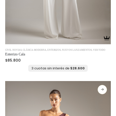
Este
,
,
,
,
CIVIL-NOVIAS
CLÁSICA-MODERNA
ENTERIZOS
NUEVOS LANZAMIENTOS
VER TODO
producto
Enterizo Cala
tiene
$
85.800
múltiples
variantes.
3 cuotas sin interés de
$
28.600
Las
opciones
se
pueden
elegir
en
la
página
de