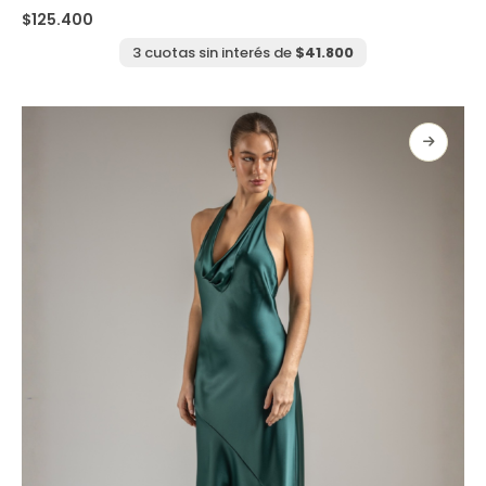
tiene
$
125.400
múltiples
variantes.
3 cuotas sin interés de
$
41.800
Las
opciones
se
pueden
elegir
en
la
página
de
producto