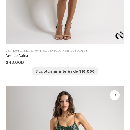
Este
,
,
,
LENTEJUELAS
LINEA JUVENIL
VER TODO
VESTIDOS CORTOS
producto
Vestido Vaina
tiene
$
48.000
múltiples
variantes.
3 cuotas sin interés de
$
16.000
Las
opciones
se
pueden
elegir
en
la
página
de
producto