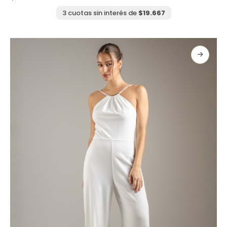
múltiples
variantes.
3 cuotas sin interés de
$
19.667
Las
opciones
se
pueden
elegir
en
la
página
de
producto