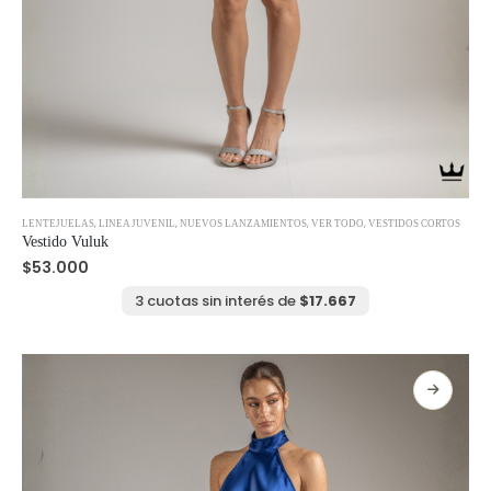
Este
,
,
,
,
LENTEJUELAS
LINEA JUVENIL
NUEVOS LANZAMIENTOS
VER TODO
VESTIDOS CORTOS
producto
Vestido Vuluk
tiene
$
53.000
múltiples
variantes.
3 cuotas sin interés de
$
17.667
Las
opciones
se
pueden
elegir
en
la
página