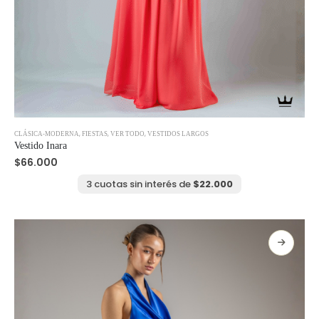
Este
,
,
,
CLÁSICA-MODERNA
FIESTAS
VER TODO
VESTIDOS LARGOS
producto
Vestido Inara
tiene
$
66.000
múltiples
variantes.
3 cuotas sin interés de
$
22.000
Las
opciones
se
pueden
elegir
en
la
página
de