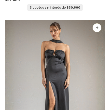
múltiples
variantes.
3 cuotas sin interés de
$
30.800
Las
opciones
se
pueden
elegir
en
la
página
de
producto