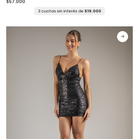
$
57.000
múltiples
variantes.
3 cuotas sin interés de
$
19.000
Las
opciones
se
pueden
elegir
en
la
página
de
producto