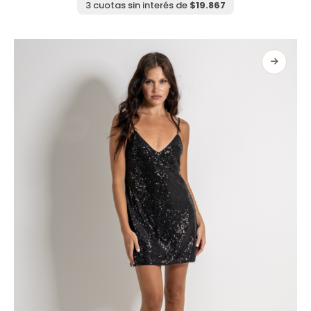
variantes.
3 cuotas sin interés de
$
19.867
Las
opciones
se
pueden
elegir
en
la
página
de
producto